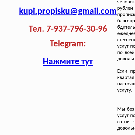
человек
рублей
kupi.propisku@gmail.com
прописк
благоп
Тел. 7-937-796-30-96
бдитель
ежедне
стесне
Telegram:
услуг п
по всей
доволь
Нажмите тут
Если п
кварта
настоя
услугу.
Мы без 
услуг п
сотни 
доволь