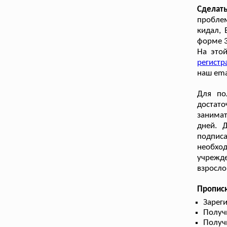
Сделат
проблем
кидал, 
форме 3
На это
регистр
наш ema
Для по
достато
занима
дней. 
подписа
необхо
учрежд
взросло
Пропис
Зарег
Получ
Получ