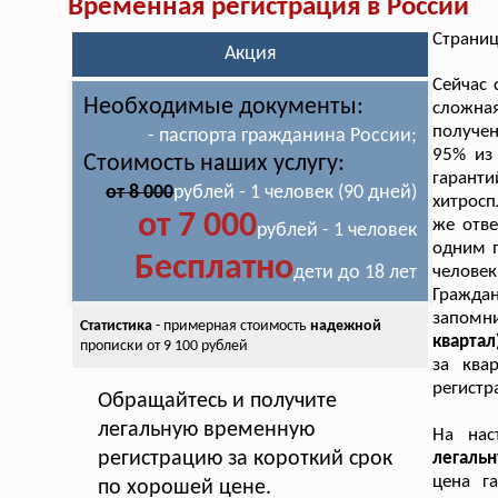
Временная регистрация в России
Страниц
Акция
Сейчас 
Необходимые документы:
сложна
получен
- паспорта гражданина России;
95% из
Стоимость наших услугу:
гарант
от 8 000
рублей - 1 человек (90 дней)
хитросп
от 7 000
же отве
рублей - 1 человек
одним п
Бесплатно
дети до 18 лет
человек
Граждан
запомн
Статистика
- примерная стоимость
надежной
квартал
прописки от 9 100 рублей
за ква
регистр
Обращайтесь и получите
легальную временную
На нас
регистрацию за короткий срок
легаль
цена г
по хорошей цене.