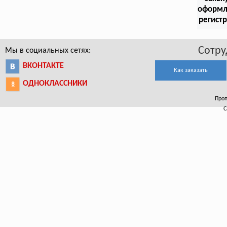
оформл
регист
Сотру
Мы в социальных сетях:
ВКОНТАКТЕ
Как заказать
ОДНОКЛАССНИКИ
Проп
С